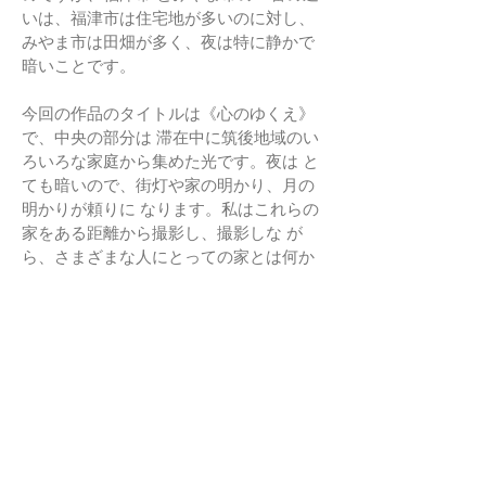
いは、福津市は住宅地が多いのに対し、
みやま市は田畑が多く、夜は特に静かで
暗いことです。
今回の作品のタイトルは《心のゆくえ》
で、中央の部分は 滞在中に筑後地域のい
ろいろな家庭から集めた光です。夜は と
ても暗いので、街灯や家の明かり、月の
明かりが頼りに なります。私はこれらの
家をある距離から撮影し、撮影しな が
ら、さまざまな人にとっての家とは何か
を想像し続けまし た。窓の形や色、カー
テンの素材、この小さな出口から家族 の
大きさや暮らしぶりが想像できると思い
ます。
床に置かれたブラウン管テレビでは、私
が滞在中に出会った 人々のインタビュー
映像が再生されています。私は、様々な
人々にとって家というものがどういう意