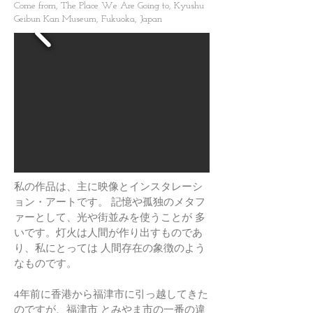
Come from, The Place We Are Going to, Kyushu
Geibun Kan Museum, Fukuoka, Japan
私の作品は、主に映像とインスタレーシ
ョン・アートです。 記憶や孤独のメタフ
ァーとして、光や街並みを使うことが 多
いです。灯火は人間が作り出すものであ
り、私にとっては 人間存在の象徴のよう
なものです。
4年前に香港から福津市に引っ越してきた
のですが、福津市 とみやま市の一番の違