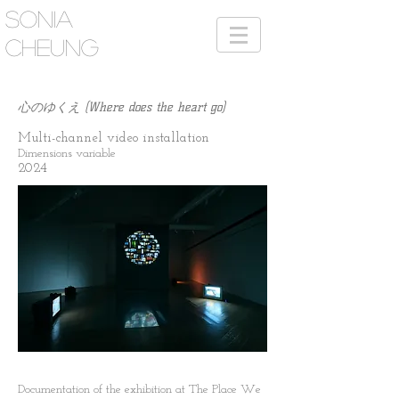
SONIA
CHEUNG
心のゆくえ (Where does the heart go)
Multi-channel video installation
Dimensions variable
2024
Documentation of the exhibition at
The Place We